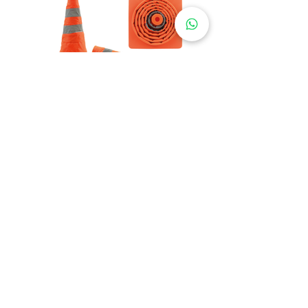
TRAFFIC CONE
0198
FOLDABLE TECHNO
Material : Polypropylene
Height : 70 cm​
Weight : 700 gr
Top Diameter : 4 cm